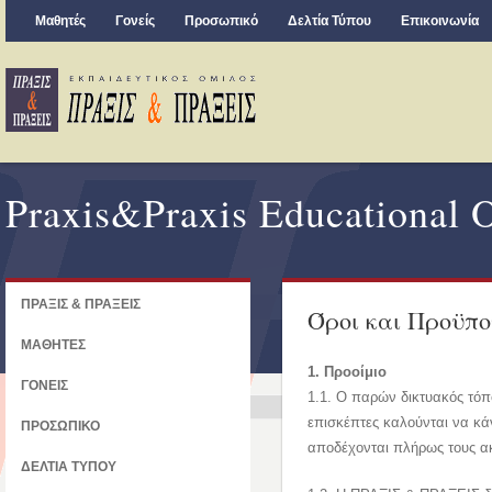
Μαθητές
Γονείς
Προσωπικό
Δελτία Τύπου
Επικοινωνία
Praxis&Praxis Educational O
ΠΡΑΞΙΣ & ΠΡΑΞΕΙΣ
Όροι και Προϋπο
ΜΑΘΗΤΕΣ
1. Προοίμιο
ΓΟΝΕΙΣ
1.1. Ο παρών δικτυακός τό
επισκέπτες καλούνται να κά
ΠΡΟΣΩΠΙΚΟ
αποδέχονται πλήρως τους α
ΔΕΛΤΙΑ ΤΥΠΟΥ