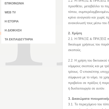
1.2. Η ΠΡΑΞΙΣ & ΠΡΑΞΕΙΣ δι
ΕΠΙΚΟΙΝΩΝΙΑ
προσθέτει, μεταβάλλει το πε
τόπου, συμπεριλαμβανομένω
WEB TV
κρίνει αναγκαίο και χωρίς 
Η ΙΣΤΟΡΙΑ
ανακοίνωσή τους μέσω του δ
Η ΔΙΟΙΚΗΣΗ
2. Χρήση
2.1. Η ΠΡΑΞΙΣ & ΠΡΑΞΕΙΣ πα
ΤΑ ΕΚΠΑΙΔΕΥΤΗΡΙΑ
δικαίωμα χρήσεως του παρόν
σκοπούς.
2.2. Η χρήση του δικτυακού 
νόμιμους σκοπούς και με τρό
τρίτους. Ο επισκέπτης υποχρ
σύμφωνα με το νόμο, τα χρη
προβαίνει σε πράξεις ή παρ
ή δυσλειτουργία σε αυτόν.
3. Δικαιώματα πνευματικής
3.1. Το περιεχόμενο του τόπ