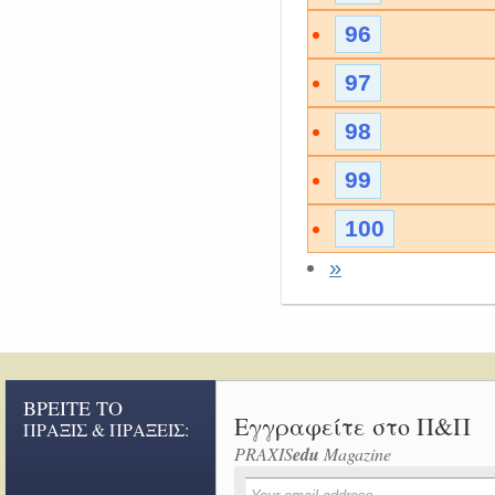
96
97
98
99
100
»
ΒΡΕΙΤΕ ΤΟ
Εγγραφείτε στο Π&Π
ΠΡΑΞΙΣ & ΠΡΑΞΕΙΣ:
PRAXIS
edu
Magazine