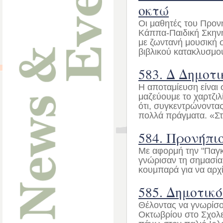
οκτώ
Οι μαθητές του Προν
Κάππα-Παιδική Σκηνή 
με ζωντανή μουσική σ
βιβλικού κατακλυσμο
583. Δ Δημοτ
Η αποταμίευση είναι σ
μαζεύουμε το χαρτζιλ
ότι, συγκεντρώνοντας
πολλά πράγματα. «Στα
584. Προνήπι
Με αφορμή την "Παγκ
γνώρισαν τη σημασία 
κουμπαρά για να αρχί
585. Δημοτικό
Θέλοντας να γνωρίσου
Οκτωβρίου στο Σχολεί