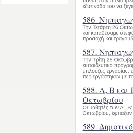
πάνω στον παλιό Ιρλ
εξυπνάδα του να ξεγε
586. Νηπιαγω
Την Τετάρτη 26 Οκτω
και καταθέσαμε στεφ
προσοχή και τραγουδή
587. Νηπιαγωγ
Την Τρίτη 25 Οκτωβρ
εκπαιδευτικό πρόγραμ
μπλούζες εργασίας, έγ
περιεργάστηκαν με το
588. Α, Β και
Οκτωβρίου
Οι μαθητές των Α', Β'
Οκτωβρίου, έφτιαξαν 
589. Δημοτικ